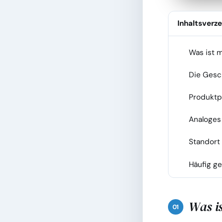
Inhaltsverze
Was ist 
1
Die Gesc
2
Produktpa
3
Analoges 
4
Standort 
5
Häufig ge
6
Was i