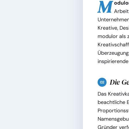
M
odulor
Arbeit
Unternehmen 
Kreative, Des
modulor als z
Kreativschaff
Überzeugung,
inspirierende
Die G
Das Kreativk
beachtliche 
Proportionss
Namensgebung
Gründer verfo