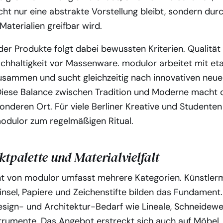
icht nur eine abstrakte Vorstellung bleibt, sondern dur
aterialien greifbar wird.
er Produkte folgt dabei bewussten Kriterien. Qualität
achhaltigkeit vor Massenware. modulor arbeitet mit eta
zusammen und sucht gleichzeitig nach innovativen neu
 Diese Balance zwischen Tradition und Moderne macht
nderen Ort. Für viele Berliner Kreative und Studenten
odulor zum regelmäßigen Ritual.
tpalette und Materialvielfalt
t von modulor umfasst mehrere Kategorien. Künstlerm
insel, Papiere und Zeichenstifte bilden das Fundament.
esign- und Architektur-Bedarf wie Lineale, Schneidew
strumente. Das Angebot erstreckt sich auch auf Möbel,