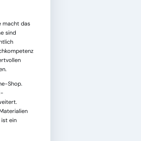
ge macht das
me sind
htlich
Fachkompetenz
rtvollen
en.
ne-Shop.
E-
eitert.
Materialien
ist ein