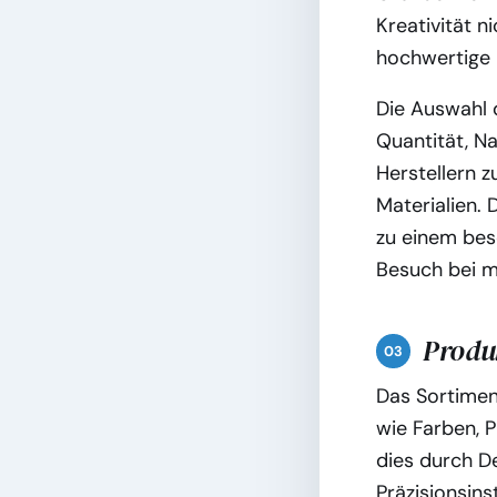
Kreativität n
hochwertige M
Die Auswahl d
Quantität, N
Herstellern 
Materialien.
zu einem beso
Besuch bei m
Produk
Das Sortimen
wie Farben, P
dies durch D
Präzisionsin