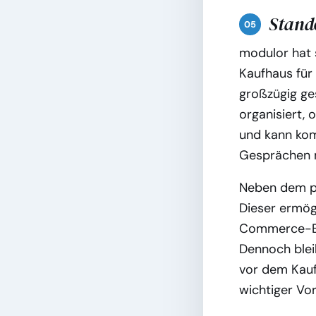
Stando
modulor hat 
Kaufhaus für
großzügig ges
organisiert, 
und kann kom
Gesprächen m
Neben dem ph
Dieser ermögl
Commerce-Bere
Dennoch blei
vor dem Kauf 
wichtiger Vor