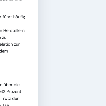
.
 führt häufig
s
 Herstellern.
e zu
Relation zur
zudem
n über die
a 62 Prozent
 Trotz der
. Die