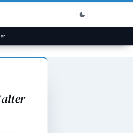
er
alter