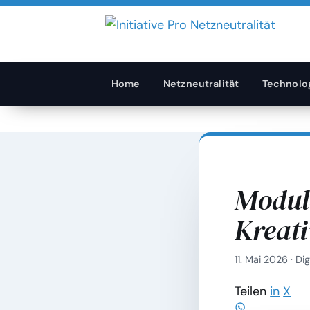
Home
Netzneutralität
Technolo
Modulo
Kreati
11. Mai 2026
·
Dig
Teilen
in
X