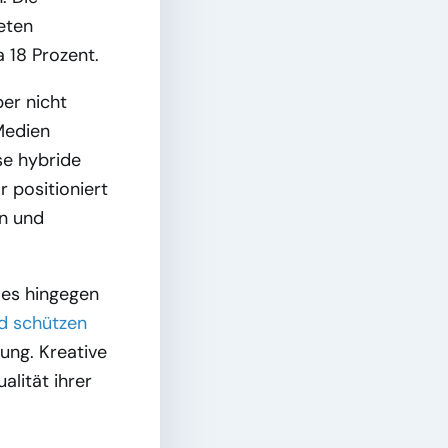
eten
 18 Prozent.
ber nicht
 Medien
se hybride
 positioniert
on und
t es hingegen
ld schützen
ung. Kreative
lität ihrer