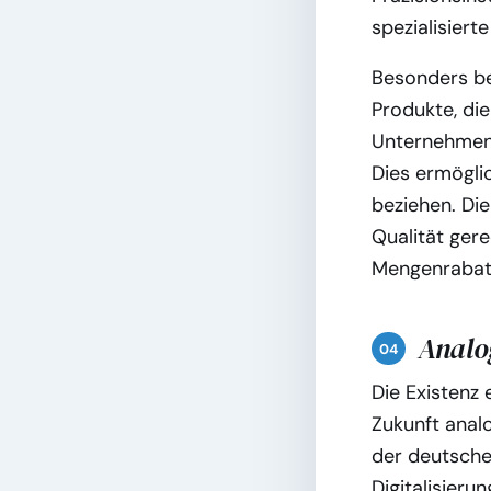
spezialisier
Besonders be
Produkte, die
Unternehmen 
Dies ermögli
beziehen. Die 
Qualität gere
Mengenrabatt
Analog
Die Existenz
Zukunft analo
der deutsche
Digitalisieru