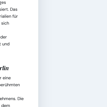
oges
iert. Das
alien für
 sich
 der
t und
rlin
r eine
 berühmten
nehmens. Die
in dem