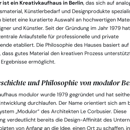
 ist ein Kreativkaufhaus in Berlin
, das sich auf anal
smaterial, Künstlerbedarf und Designprodukte spezialis
bietet eine kuratierte Auswahl an hochwertigen Materi
igner und Künstler. Seit der Gründung im Jahr 1979 hat
entrale Anlaufstelle für professionelle und private
ende etabliert. Die Philosophie des Hauses basiert auf
 dass gutes Material den kreativen Prozess unterstütz
 Ergebnisse ermöglicht.
eschichte und Philosophie von modulor Be
aufhaus modulor wurde 1979 gegründet und hat seithe
Entwicklung durchlaufen. Der Name orientiert sich am
ystem „Modulor“ des Architekten Le Corbusier. Diese
 verdeutlicht bereits die Design-Affinität des Unter
lgten von Anfang an die Idee, einen Ort zu schaffen, 