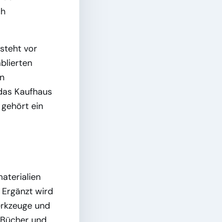
ch
 steht vor
blierten
en
 das Kaufhaus
 gehört ein
aterialien
 Ergänzt wird
erkzeuge und
 Bücher und