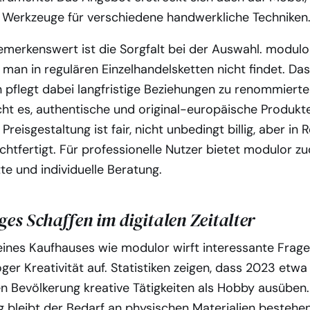
te Werkzeuge für verschiedene handwerkliche Techniken
merkenswert ist die Sorgfalt bei der Auswahl. modulor
 man in regulären Einzelhandelsketten nicht findet. Da
pflegt dabei langfristige Beziehungen zu renommierten
cht es, authentische und original-europäische Produkt
Preisgestaltung ist fair, nicht unbedingt billig, aber in 
chtfertigt. Für professionelle Nutzer bietet modulor 
e und individuelle Beratung.
es Schaffen im digitalen Zeitalter
 eines Kaufhauses wie modulor wirft interessante Frage
ger Kreativität auf. Statistiken zeigen, dass 2023 etw
n Bevölkerung kreative Tätigkeiten als Hobby ausüben.
ng bleibt der Bedarf an physischen Materialien bestehen