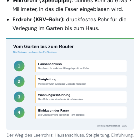
Mikrorohr (Speedpipe):
dünnes Rohr ab etwa 7
Millimeter, in das die Faser eingeblasen wird.
Erdrohr (KRV-Rohr):
druckfestes Rohr für die
Verlegung im Garten bis zum Haus.
Vom Garten bis zum Router
Die Stationen des Leerrohrs für Glasfaser
Hausanschluss
1
Das Leerrohr endet am Übergabepunkt im Keller
Steigleitung
2
Mikrorohr führt durch das Gebäude nach oben
Wohnungseinführung
3
Das Rohr mündet nahe der Anschlussdose
Einblasen der Faser
4
Die Glasfaser wird ins fertige Rohr gepustet
pro-netzneutralitaet.de · 2026
Der Weg des Leerrohrs: Hausanschluss, Steigleitung, Einführung,