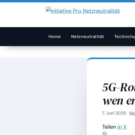
Home
Netzneutralität
Technolo
5G-Rou
wen er
7. Juni 2026
·
Ne
Teilen
in
X