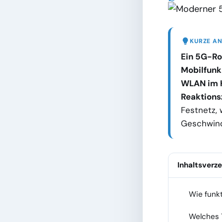
KURZE A
Ein 5G-Rou
Mobilfunk
WLAN im H
Reaktionsz
Festnetz, 
Geschwind
Inhaltsverze
Wie funkt
1
Welches T
2