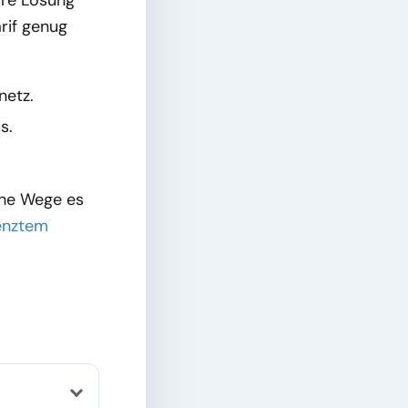
lare Lösung
arif genug
netz.
s.
che Wege es
enztem