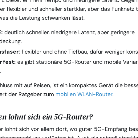
E bietet er mehr Tempo und niedrigere Latenz. Gege
 er flexibler und schneller startklar, aber das Funknetz t
 was die Leistung schwanken lässt.
:
deutlich schneller, niedrigere Latenz, aber geringere
deckung.
sfaser:
flexibler und ohne Tiefbau, dafür weniger kons
 fest:
es gibt stationäre 5G-Router und mobile Varian
.
hluss mit auf Reisen, ist ein kompaktes Gerät die bess
efert der Ratgeber zum
mobilen WLAN-Router
.
n lohnt sich ein 5G-Router?
r lohnt sich vor allem dort, wo guter 5G-Empfang bes