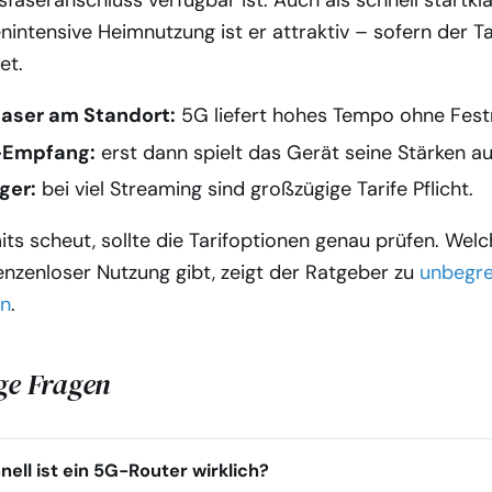
sfaseranschluss verfügbar ist. Auch als schnell startk
nintensive Heimnutzung ist er attraktiv – sofern der T
et.
faser am Standort:
5G liefert hohes Tempo ohne Fest
-Empfang:
erst dann spielt das Gerät seine Stärken au
ger:
bei viel Streaming sind großzügige Tarife Pflicht.
its scheut, sollte die Tarifoptionen genau prüfen. Wel
enzenloser Nutzung gibt, zeigt der Ratgeber zu
unbegr
en
.
ge Fragen
ell ist ein 5G-Router wirklich?