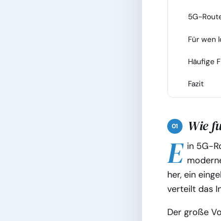
5G-Route
3
Für wen l
4
Häufige 
5
Fazit
6
Wie fu
E
in 5G-Ro
moderne
her, ein ein
verteilt das 
Der große Vo