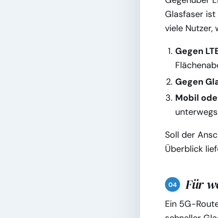
Gegenüber LT
Glasfaser ist
viele Nutzer,
Gegen LTE
Flächenab
Gegen Gla
Mobil oder
unterwegs
Soll der Ansc
Überblick li
Für we
Ein 5G-Route