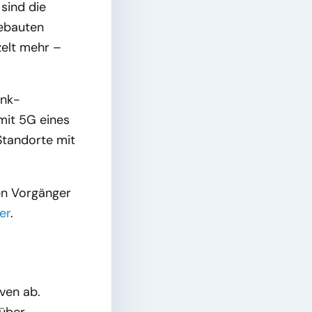
sind die
gebauten
zelt mehr –
unk-
mit 5G eines
 Standorte mit
en Vorgänger
er
.
ven ab.