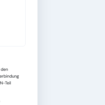
r den
Verbindung
N-Teil
n