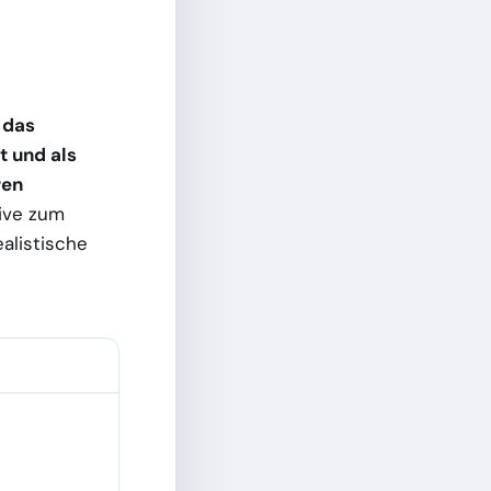
 das
t und als
ren
tive zum
ealistische