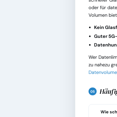
schneller Gla
oder für date
Volumen biet
Kein Glas
Guter 5G
Datenhun
Wer Datenlim
zu nahezu gr
Datenvolum
Häufi
Wie schn