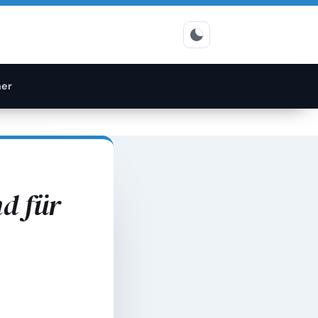
er
nd für